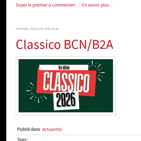
Soyez le premier à commenter!
En savoir plus...
vendredi, 23 janvier 2026 16:48
Classico BCN/B2A
Publié dans
Actualités
Tags: