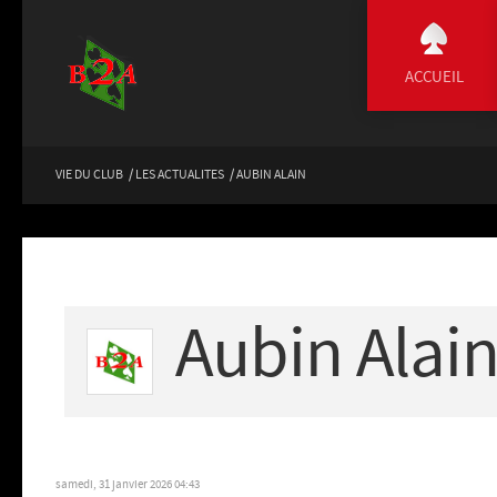
ACCUEIL
VIE DU CLUB
/
LES ACTUALITES
/
AUBIN ALAIN
Aubin Alai
samedi, 31 janvier 2026 04:43