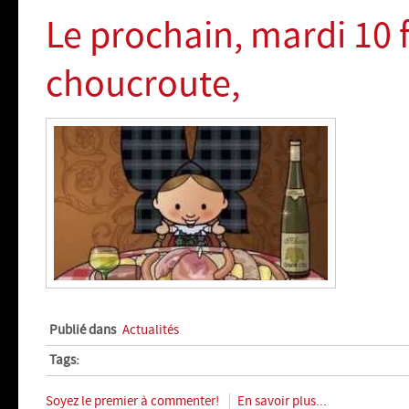
Le prochain, mardi 10 f
choucroute,
Publié dans
Actualités
Tags:
Soyez le premier à commenter!
En savoir plus...