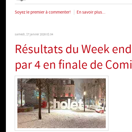
Soyez le premier à commenter!
En savoir plus...
samedi, 17 janvier 2026 01:04
Résultats du Week end
par 4 en finale de Comi