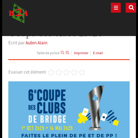
Coupe des clubs 25/26
Spécial
Écrit par
Aubin Alain
Taille de police
Imprimer
E-mail
Évaluer cet élément