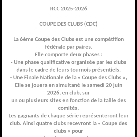
RCC 202
5
-
202
6
COUPE DES CLUBS
(CDC)
La
6
ème Coupe des Clubs est une compétition
fédérale par paires.
Elle comporte deux phases :
-
Une phase qualificative
organisée par les clubs
dans le cadre de leurs tournois présentiels.
-
Une Finale Nationale de la « Coupe des Clubs »,
Elle se jouera en simultané le samedi
2
0
juin
202
6
, en club, sur
un ou plusieurs sites en fonction de la taille des
comités.
Les gagnants de chaque série représenteront leur
club. Ainsi quatre clubs recevront la « Coupe des
clubs » pour