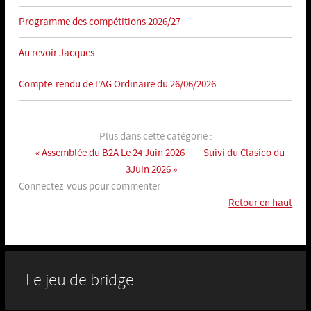
Programme des compétitions 2026/27
Au revoir Jacques ......
Compte-rendu de l'AG Ordinaire du 26/06/2026
Plus dans cette catégorie :
« Assemblée du B2A Le 24 Juin 2026
Suivi du Clasico du
3Juin 2026 »
Connectez-vous pour commenter
Retour en haut
Le jeu de bridge