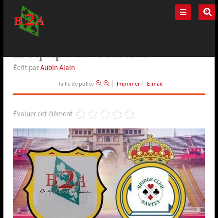
L’équipe du Classico
Spécial
Écrit par
Aubin Alain
Taille de police
Imprimer
E-mail
Évaluer cet élément