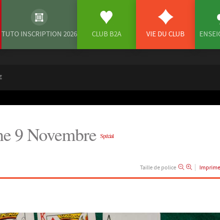
TUTO INSCRIPTION 2026
CLUB B2A
VIE DU CLUB
ENSE
E
che 9 Novembre
Spécial
Taille de police
Imprime