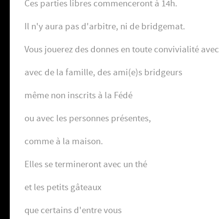
Ces parties libres commenceront à 14h.
Il n'y aura pas d'arbitre, ni de bridgemat.
Vous jouerez des donnes en toute convivialité avec
avec de la famille, des ami(e)s bridgeurs
même non inscrits à la Fédé
ou avec les personnes présentes,
comme à la maison.
Elles se termineront avec un thé
et les petits gâteaux
que certains d'entre vous