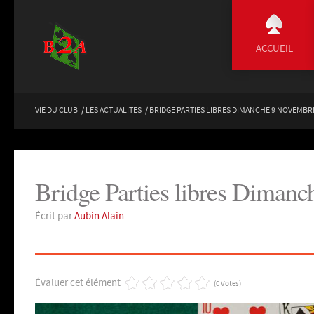
ACCUEIL
VIE DU CLUB
/
LES ACTUALITES
/
BRIDGE PARTIES LIBRES DIMANCHE 9 NOVEMBR
Bridge Parties libres Diman
Écrit par
Aubin Alain
Évaluer cet élément
(0 Votes)