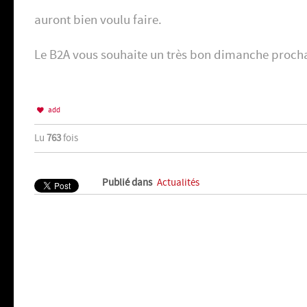
auront bien voulu faire.
Le B2A vous souhaite un très bon dimanche proch
add
Lu
763
fois
Publié dans
Actualités