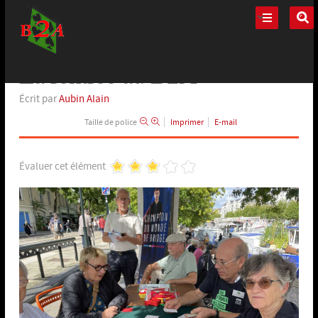
La rentrée au B2A
Spécial
Écrit par
Aubin Alain
Taille de police
Imprimer
E-mail
Évaluer cet élément