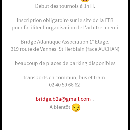
Début des tournois à 14 H.
Inscription obligatoire sur le site de la FFB
pour faciliter l'organisation de l'arbitre, merci.
Bridge Atlantique Association 1° Etage.
319 route de Vannes St Herblain (face AUCHAN)
beaucoup de places de parking disponibles
transports en commun, bus et tram.
02 40 59 66 62
bridge.b2a@gmail.com
.
A bientôt