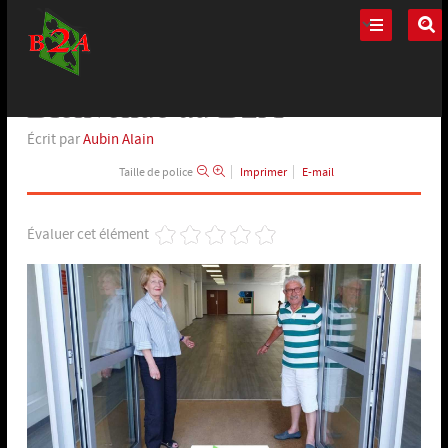
Bienvenue au B2A
Spécial
Écrit par
Aubin Alain
Taille de police
Imprimer
E-mail
Évaluer cet élément